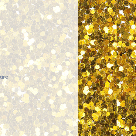
zu
are
Fotoshooting