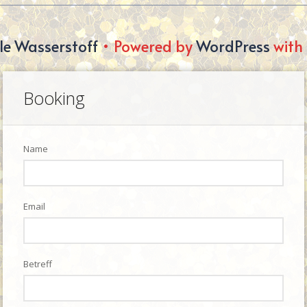
e Wasserstoff
• Powered by
WordPress
with
Booking
Name
Email
Betreff