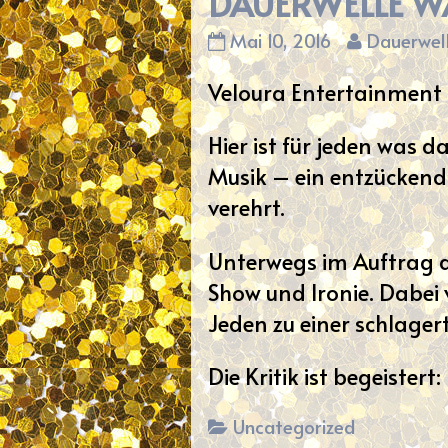
DAUERWELLE W
DAUERWELLE
Read
Mai 10, 2016
Dauerwel
WASSERSTOFF
more
Veloura Entertainment
published
posts
on
by
Hier ist für jeden was 
the
author
Musik – ein entzückend
of
verehrt.
DAUERWE
WASSERST
Unterwegs im Auftrag
Show und Ironie. Dabei
Jeden zu einer schlage
Die Kritik ist begeistert
Categories
Uncategorized