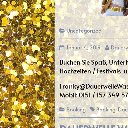
Categories
Uncategorized
published
Read
Januar 4, 2019
Dauerw
on
more
Buchen Sie Spaß, Unterh
posts
by
Hochzeiten / Festivals 
the
author
Franky@DauerwelleWass
of
Mobil: 0151 / 157 349 57
,
Categories
Tags
Booking
Booking
,
Dau