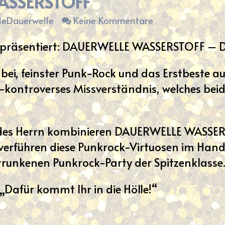
ASSERSTOFF
zu
leDauerwelle
Keine Kommentare
DAUERWELLE
 präsentiert: DAUERWELLE WASSERSTOFF – D
WASSERSTOFF
dabei, feinster Punk-Rock und das Erstbeste a
-kontroverses Missverständnis, welches beid
LLE
OFF,
 des Herrn kombinieren DAUERWELLE WASSE
 verführen diese Punkrock-Virtuosen im Ha
rtrunkenen Punkrock-Party der Spitzenklasse
: „Dafür kommt Ihr in die Hölle!“